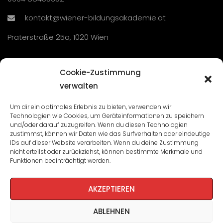
kontakt@wiener-bildungsakademie.at
Praterstraße 25a, 1020 Wien
Übersicht
Cookie-Zustimmung
verwalten
Seminare und Veranstaltungen
Um dir ein optimales Erlebnis zu bieten, verwenden wir
Technologien wie Cookies, um Geräteinformationen zu speichern
Lehrgänge
und/oder darauf zuzugreifen. Wenn du diesen Technologien
zustimmst, können wir Daten wie das Surfverhalten oder eindeutige
WBA: Direktion und Team
IDs auf dieser Website verarbeiten. Wenn du deine Zustimmung
nicht erteilst oder zurückziehst, können bestimmte Merkmale und
Impressum
/
Datenschutz
Funktionen beeinträchtigt werden.
Cookie-Richtlinie
AKZEPTIEREN
ABLEHNEN