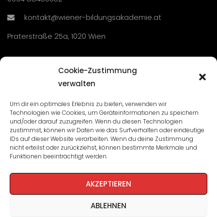
kontakt@wiener-bildungsakademie.at
Praterstraße 25a, 1020 Wien
Übersicht
Cookie-Zustimmung
verwalten
Seminare und Veranstaltungen
Um dir ein optimales Erlebnis zu bieten, verwenden wir
Technologien wie Cookies, um Geräteinformationen zu speichern
Lehrgänge
und/oder darauf zuzugreifen. Wenn du diesen Technologien
zustimmst, können wir Daten wie das Surfverhalten oder eindeutige
WBA: Direktion und Team
IDs auf dieser Website verarbeiten. Wenn du deine Zustimmung
nicht erteilst oder zurückziehst, können bestimmte Merkmale und
Impressum
/
Datenschutz
Funktionen beeinträchtigt werden.
Cookie-Richtlinie
AKZEPTIEREN
ABLEHNEN