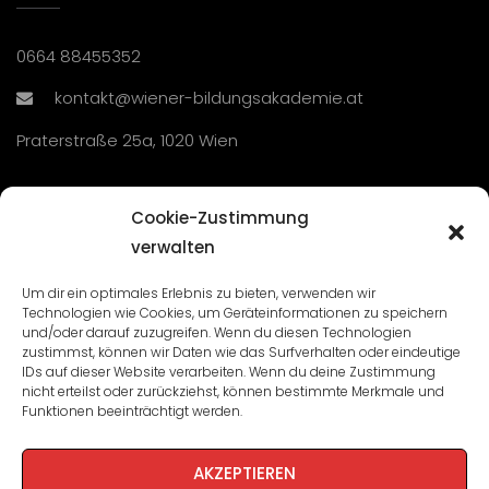
0664 88455352
kontakt@wiener-bildungsakademie.at
Praterstraße 25a, 1020 Wien
Übersicht
Cookie-Zustimmung
verwalten
Seminare und Veranstaltungen
Um dir ein optimales Erlebnis zu bieten, verwenden wir
Technologien wie Cookies, um Geräteinformationen zu speichern
Lehrgänge
und/oder darauf zuzugreifen. Wenn du diesen Technologien
zustimmst, können wir Daten wie das Surfverhalten oder eindeutige
WBA: Direktion und Team
IDs auf dieser Website verarbeiten. Wenn du deine Zustimmung
nicht erteilst oder zurückziehst, können bestimmte Merkmale und
Impressum
/
Datenschutz
Funktionen beeinträchtigt werden.
Cookie-Richtlinie
AKZEPTIEREN