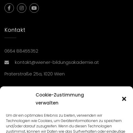
Kontakt
0664 88455352
kontakt@wiener-bildungsakademie.at
Praterstraße 25a, 1020 Wien
Übersicht
Cookie-Zustimmung
verwalten
Seminare und Veranstaltungen
Um dir ein optimales Erlebnis zu bieten, verwenden wir
Technologien wie Cookies, um Geräteinformationen zu speichern
Lehrgänge
und/oder darauf zuzugreifen. Wenn du diesen Technologien
zustimmst, können wir Daten wie das Surfverhalten oder eindeutige