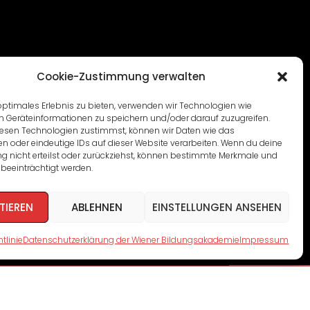
Cookie-Zustimmung verwalten
optimales Erlebnis zu bieten, verwenden wir Technologien wie
m Geräteinformationen zu speichern und/oder darauf zuzugreifen.
esen Technologien zustimmst, können wir Daten wie das
en oder eindeutige IDs auf dieser Website verarbeiten. Wenn du deine
 nicht erteilst oder zurückziehst, können bestimmte Merkmale und
beeinträchtigt werden.
TIEREN
ABLEHNEN
EINSTELLUNGEN ANSEHEN
tlinie
Datenschutzerklärung der Wiener Bildungsakademie
Impressum