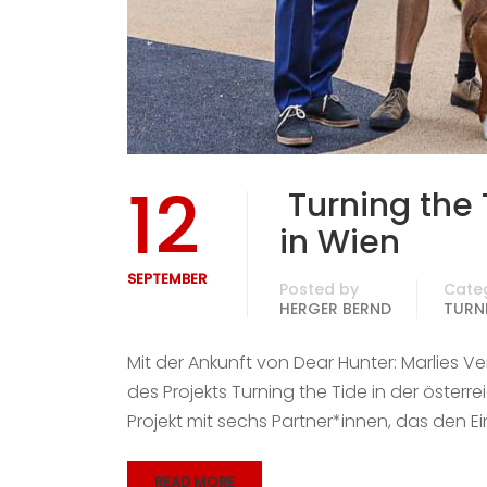
12
Turning the T
in Wien
SEPTEMBER
Posted by
Cate
HERGER BERND
TURNI
Mit der Ankunft von Dear Hunter: Marlies 
des Projekts Turning the Tide in der österre
Projekt mit sechs Partner*innen, das den Ei
READ MORE