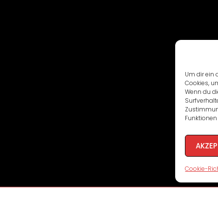
Um dir ein 
Cookies, u
Wenn du di
Surfverhalt
Zustimmung
Funktionen 
AKZEP
Cookie-Rich