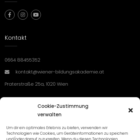
Kontakt
0664 88455352
kontakt@wiener-bildungsakademie.at
Praterstraße 25a, 1020 Wien
Übersicht
Cookie-Zustimmung
verwalten
Seminare und Veranstaltungen
Um dir ein optimales Erlebnis zu bieten, verwenden wir
Technologien wie Cookies, um Geräteinformationen zu speichern
Lehrgänge
und/oder darauf zuzugreifen. Wenn du diesen Technologien