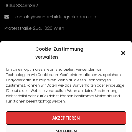
0664 88455352
kontakt@wiener-bildungsakademie.at
Praterstraße 25a, 1020 Wien
Übersicht
Cookie-Zustimmung
verwalten
Seminare und Veranstaltungen
Um dir ein optimales Erlebnis zu bieten, verwenden wir
Technologien wie Cookies, um Geräteinformationen zu speichern
Lehrgänge
und/oder darauf zuzugreifen. Wenn du diesen Technologien
zustimmst, können wir Daten wie das Surfverhalten oder eindeutige
WBA: Direktion und Team
IDs auf dieser Website verarbeiten. Wenn du deine Zustimmung
nicht erteilst oder zurückziehst, können bestimmte Merkmale und
Impressum
/
Datenschutz
Funktionen beeinträchtigt werden.
Cookie-Richtlinie
AKZEPTIEREN
ABLEHNEN