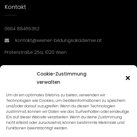
Kontakt
0664 88455352
kontakt@wiener-bildungsakademie.at
Praterstraße 25a, 1020 Wien
Übersicht
Cookie-Zustimmung
verwalten
Seminare und Veranstaltungen
Um dir ein optimales Erlebnis zu bieten, verwenden wir
Technologien wie Cookies, um Geräteinformationen zu speichern
Lehrgänge
und/oder darauf zuzugreifen. Wenn du diesen Technologien
zustimmst, können wir Daten wie das Surfverhalten oder eindeutige
WBA: Direktion und Team
IDs auf dieser Website verarbeiten. Wenn du deine Zustimmung
nicht erteilst oder zurückziehst, können bestimmte Merkmale und
Impressum
/
Datenschutz
Funktionen beeinträchtigt werden.