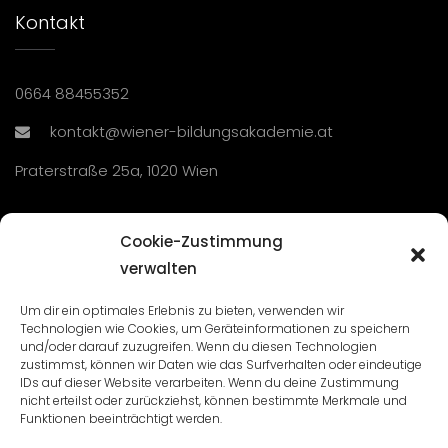
Kontakt
0664 88455352
kontakt@wiener-bildungsakademie.at
Praterstraße 25a, 1020 Wien
Übersicht
Cookie-Zustimmung
verwalten
Seminare und Veranstaltungen
Um dir ein optimales Erlebnis zu bieten, verwenden wir
Technologien wie Cookies, um Geräteinformationen zu speichern
Lehrgänge
und/oder darauf zuzugreifen. Wenn du diesen Technologien
zustimmst, können wir Daten wie das Surfverhalten oder eindeutige
WBA: Direktion und Team
IDs auf dieser Website verarbeiten. Wenn du deine Zustimmung
nicht erteilst oder zurückziehst, können bestimmte Merkmale und
Impressum
/
Datenschutz
Funktionen beeinträchtigt werden.