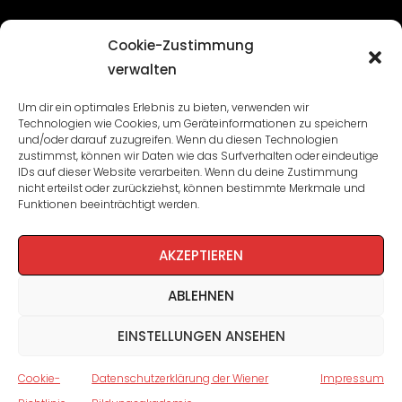
Übersicht
Cookie-Zustimmung
verwalten
Seminare und Veranstaltungen
Um dir ein optimales Erlebnis zu bieten, verwenden wir
Technologien wie Cookies, um Geräteinformationen zu speichern
Lehrgänge
und/oder darauf zuzugreifen. Wenn du diesen Technologien
zustimmst, können wir Daten wie das Surfverhalten oder eindeutige
WBA: Direktion und Team
IDs auf dieser Website verarbeiten. Wenn du deine Zustimmung
nicht erteilst oder zurückziehst, können bestimmte Merkmale und
Impressum
/
Datenschutz
Funktionen beeinträchtigt werden.
Cookie-Richtlinie
AKZEPTIEREN
ABLEHNEN
EINSTELLUNGEN ANSEHEN
Cookie-
Datenschutzerklärung der Wiener
Impressum