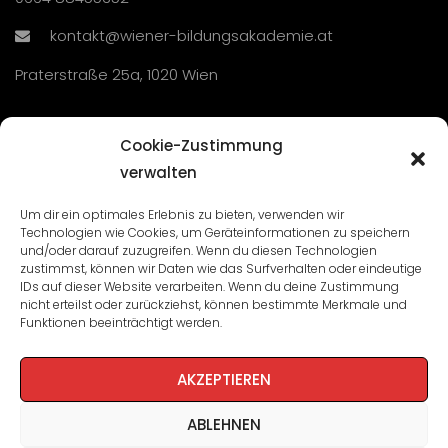
kontakt@wiener-bildungsakademie.at
Praterstraße 25a, 1020 Wien
Übersicht
Cookie-Zustimmung
verwalten
Seminare und Veranstaltungen
Um dir ein optimales Erlebnis zu bieten, verwenden wir
Technologien wie Cookies, um Geräteinformationen zu speichern
Lehrgänge
und/oder darauf zuzugreifen. Wenn du diesen Technologien
zustimmst, können wir Daten wie das Surfverhalten oder eindeutige
WBA: Direktion und Team
IDs auf dieser Website verarbeiten. Wenn du deine Zustimmung
nicht erteilst oder zurückziehst, können bestimmte Merkmale und
Impressum
/
Datenschutz
Funktionen beeinträchtigt werden.
Cookie-Richtlinie
AKZEPTIEREN
ABLEHNEN