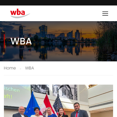
WBA
Home
WBA