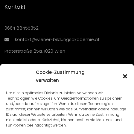
Kontakt
0664 88455352
kontakt@wiener-bildungsakademie.at
Praterstraße 25a, 1020 Wien
Übersicht
Cookie-Zustimmung
verwalten
Seminare und Veranstaltungen
Um dir ein optimales Erlebnis zu bieten, verwenden wir
Technologien wie Cookies, um Geräteinformationen zu speichern
Lehrgänge
und/oder darauf zuzugreifen. Wenn du diesen Technologien
zustimmst, können wir Daten wie das Surfverhalten oder eindeutige
WBA: Direktion und Team
IDs auf dieser Website verarbeiten. Wenn du deine Zustimmung
nicht erteilst oder zurückziehst, können bestimmte Merkmale und
Impressum
/
Datenschutz
Funktionen beeinträchtigt werden.