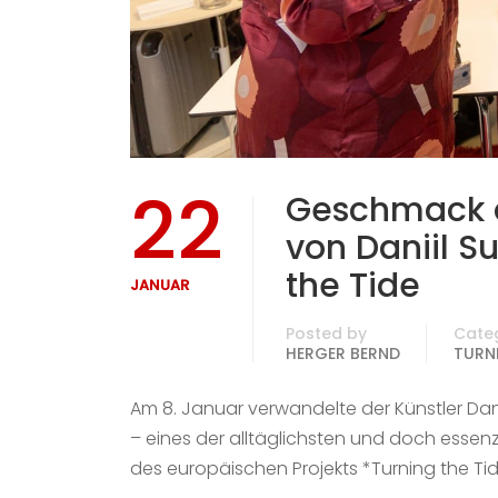
22
Geschmack d
von Daniil 
the Tide
JANUAR
Posted by
Cate
HERGER BERND
TURNI
Am 8. Januar verwandelte der Künstler Dan
– eines der alltäglichsten und doch essenz
des europäischen Projekts *Turning the Tide