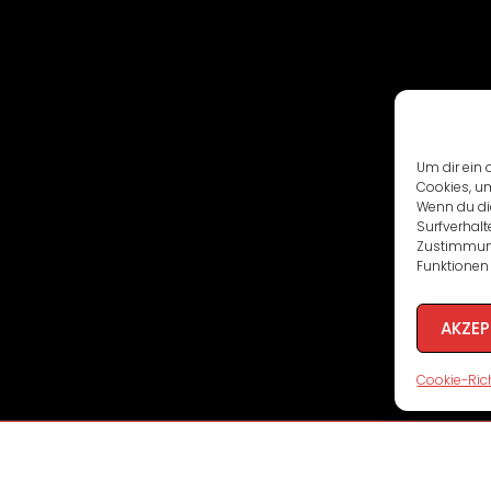
Um dir ein 
Cookies, u
Wenn du di
Surfverhalt
Zustimmung
Funktionen 
AKZEP
Cookie-Rich