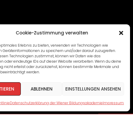
Cookie-Zustimmung verwalten
optimales Erlebnis zu bieten, verwenden wir Technologien wie
m Geräteinformationen zu speichern und/oder darauf zuzugreifen.
esen Technologien zustimmst, können wir Daten wie das
en oder eindeutige IDs auf dieser Website verarbeiten. Wenn du deine
 nicht erteilst oder zurückziehst, können bestimmte Merkmale und
beeinträchtigt werden.
TIEREN
ABLEHNEN
EINSTELLUNGEN ANSEHEN
tlinie
Datenschutzerklärung der Wiener Bildungsakademie
Impressum