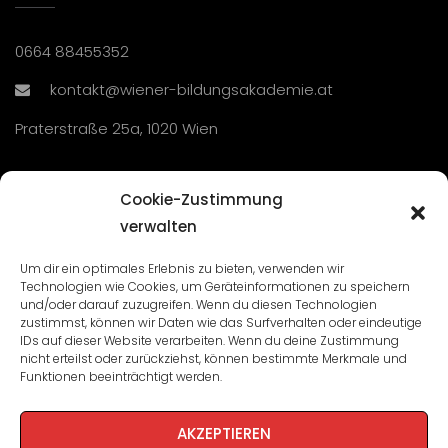
0664 88455352
kontakt@wiener-bildungsakademie.at
Praterstraße 25a, 1020 Wien
Übersicht
Cookie-Zustimmung
verwalten
Seminare und Veranstaltungen
Um dir ein optimales Erlebnis zu bieten, verwenden wir
Technologien wie Cookies, um Geräteinformationen zu speichern
Lehrgänge
und/oder darauf zuzugreifen. Wenn du diesen Technologien
zustimmst, können wir Daten wie das Surfverhalten oder eindeutige
WBA: Direktion und Team
IDs auf dieser Website verarbeiten. Wenn du deine Zustimmung
nicht erteilst oder zurückziehst, können bestimmte Merkmale und
Impressum
/
Datenschutz
Funktionen beeinträchtigt werden.
Cookie-Richtlinie
AKZEPTIEREN