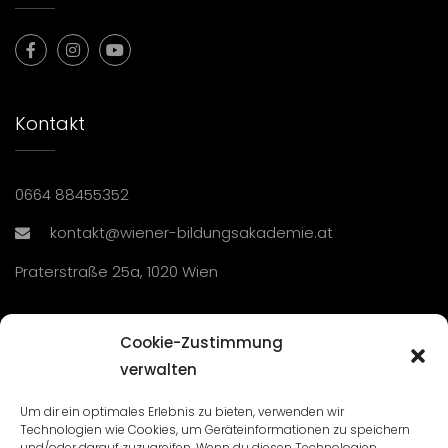
Kontakt
0664 88455352
kontakt@wiener-bildungsakademie.at
Praterstraße 25a, 1020 Wien
Übersicht
Cookie-Zustimmung
verwalten
Seminare und Veranstaltungen
Um dir ein optimales Erlebnis zu bieten, verwenden wir
Technologien wie Cookies, um Geräteinformationen zu speichern
Lehrgänge
und/oder darauf zuzugreifen. Wenn du diesen Technologien