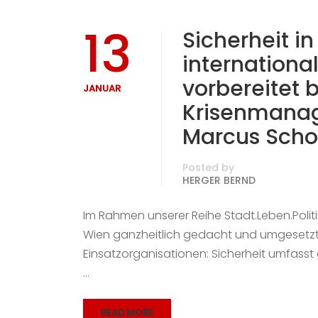
13
Sicherheit in
internationa
vorbereitet b
JANUAR
Krisenmanag
Marcus Scho
Posted by
HERGER BERND
Im Rahmen unserer Reihe Stadt.Leben.Politi
Wien ganzheitlich gedacht und umgesetzt w
Einsatzorganisationen: Sicherheit umfasst
…
READ MORE