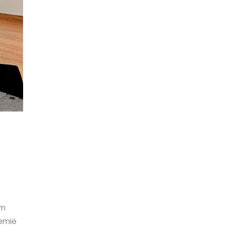
em
demie