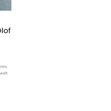
lof
lmes,
welt