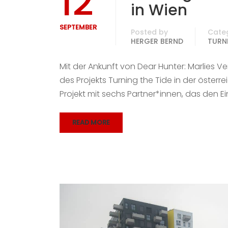
12
in Wien
SEPTEMBER
Posted by
Cate
HERGER BERND
TURNI
Mit der Ankunft von Dear Hunter: Marlies 
des Projekts Turning the Tide in der österre
Projekt mit sechs Partner*innen, das den Ei
READ MORE