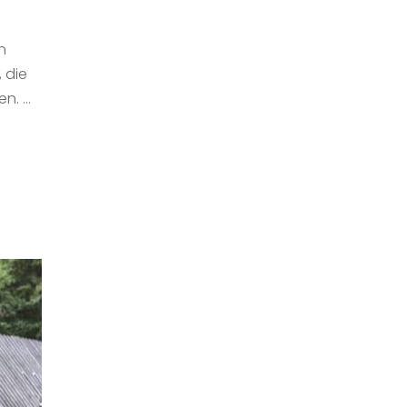
n
 die
en. …