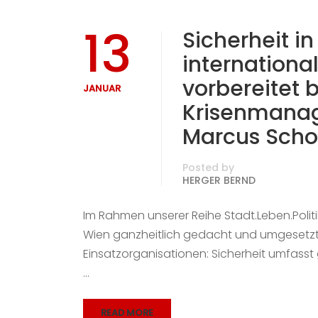
13
Sicherheit in
internationa
vorbereitet b
JANUAR
Krisenmanag
Marcus Scho
Posted by
HERGER BERND
Im Rahmen unserer Reihe Stadt.Leben.Politi
Wien ganzheitlich gedacht und umgesetzt w
Einsatzorganisationen: Sicherheit umfasst
…
READ MORE