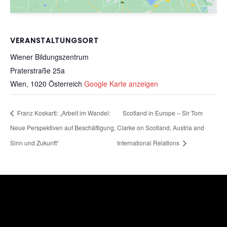
VERANSTALTUNGSORT
Wiener Bildungszentrum
Praterstraße 25a
Wien
,
1020
Österreich
Google Karte anzeigen
Franz Koskarti: „Arbeit im Wandel:
Scotland in Europe – Sir Tom
Neue Perspektiven auf Beschäftigung,
Clarke on Scotland, Austria and
Sinn und Zukunft“
International Relations