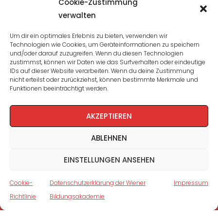
Cookie-Zustimmung
verwalten
Seminare und Veranstaltungen
Um dir ein optimales Erlebnis zu bieten, verwenden wir
Technologien wie Cookies, um Geräteinformationen zu speichern
Lehrgänge
und/oder darauf zuzugreifen. Wenn du diesen Technologien
zustimmst, können wir Daten wie das Surfverhalten oder eindeutige
WBA: Direktion und Team
IDs auf dieser Website verarbeiten. Wenn du deine Zustimmung
nicht erteilst oder zurückziehst, können bestimmte Merkmale und
Impressum
/
Datenschutz
Funktionen beeinträchtigt werden.
Cookie-Richtlinie
AKZEPTIEREN
ABLEHNEN
EINSTELLUNGEN ANSEHEN
Cookie-
Datenschutzerklärung der Wiener
Impressum
Richtlinie
Bildungsakademie