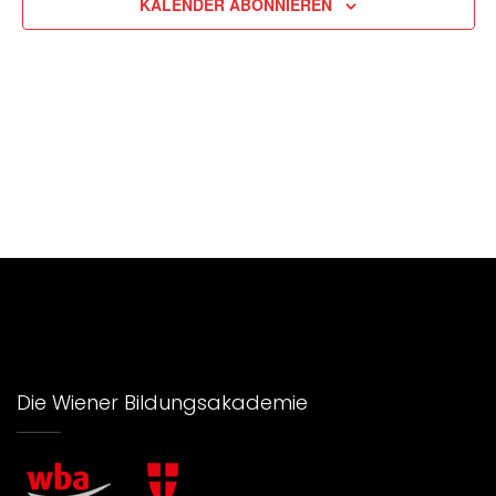
KALENDER ABONNIEREN
Ansic
Navig
Die Wiener Bildungsakademie