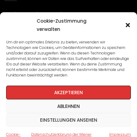
Seminare und Veranstaltungen
Cookie-Zustimmung
Lehrgänge
verwalten
WBA: Direktion und Team
Um dir ein optimales Erlebnis zu bieten, verwenden wir
Technologien wie Cookies, um Geräteinformationen zu speichern
Impressum
/
Datenschutz
und/oder darauf zuzugreifen. Wenn du diesen Technologien
zustimmst, können wir Daten wie das Surfverhalten oder eindeutige
Cookie-Richtlinie
IDs auf dieser Website verarbeiten. Wenn du deine Zustimmung
nicht erteilst oder zurückziehst, können bestimmte Merkmale und
Funktionen beeinträchtigt werden.
AKZEPTIEREN
ABLEHNEN
EINSTELLUNGEN ANSEHEN
Cookie-
Datenschutzerklärung der Wiener
Impressum