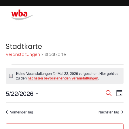
Stadtkarte
Veranstaltungen
Stadtkarte
Keine Veranstaltungen für Mai 22, 2026 vorgesehen. Hier geht es
Hinweis
zu den
nächsten bevorstehenden Veranstaltungen
.
5/22/2026
Veran
Ve
SUCHE
TAG
Datum
An
Such
wählen.
Vorheriger Tag
Nächster Tag
Na
und